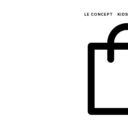
Aller
au
LE CONCEPT
KID
contenu